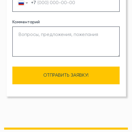
+7
Комментарий
Сургут, ул. Энгельса 15, офис 502
+7 922 253 78 30
mail@st-remonta1.ru
Ежедневно с 9:00–20:00
ОТПРАВИТЬ ЗАЯВКУ!
Нужна консультация?
Напишите номер телефона мы
перезвоним в течение 1 минуты
+7